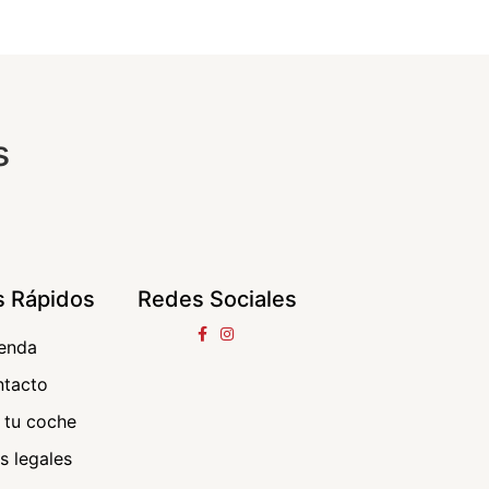
s
s Rápidos
Redes Sociales
ienda
ntacto
 tu coche
s legales