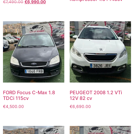
€
7,490.00
€
6,990.00
FORD Focus C-Max 1.8
PEUGEOT 2008 1.2 VTi
TDCi 115cv
12V 82 cv
€
4,500.00
€
6,690.00