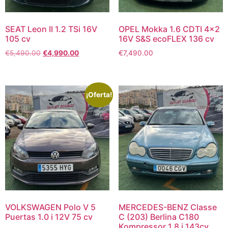
SEAT Leon II 1.2 TSi 16V
OPEL Mokka 1.6 CDTI 4×2
105 cv
16V S&S ecoFLEX 136 cv
€
5,490.00
€
4,990.00
€
7,490.00
¡Oferta!
VOLKSWAGEN Polo V 5
MERCEDES-BENZ Classe
Puertas 1.0 i 12V 75 cv
C (203) Berlina C180
Kompressor 1.8 i 143cv