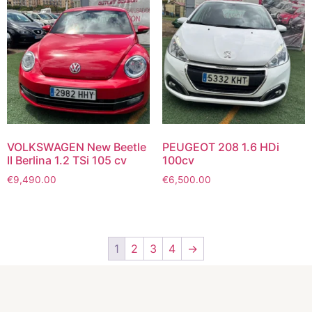
VOLKSWAGEN New Beetle
PEUGEOT 208 1.6 HDi
II Berlina 1.2 TSi 105 cv
100cv
€
9,490.00
€
6,500.00
1
2
3
4
→